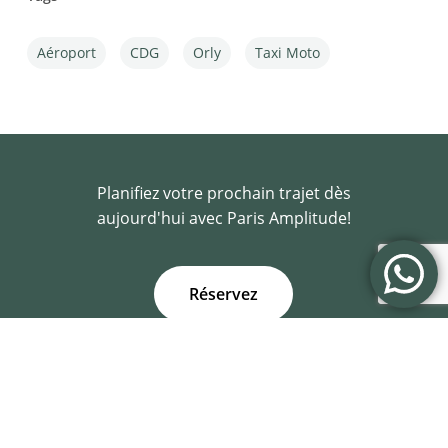
Aéroport
CDG
Orly
Taxi Moto
Planifiez votre prochain trajet dès
aujourd'hui avec Paris Amplitude!
R
é
s
e
r
v
e
z
Liens rapides
Réservation
A propos