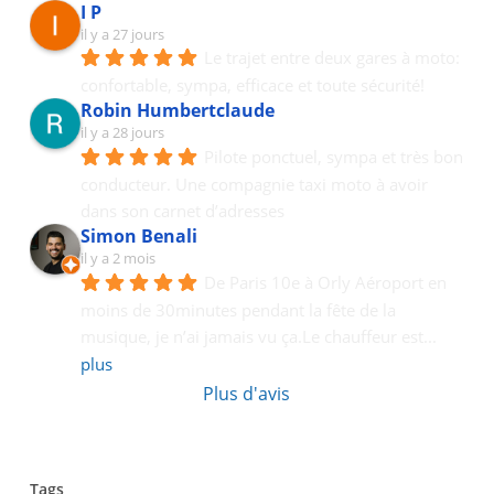
I P
il y a 27 jours
Le trajet entre deux gares à moto: 
confortable, sympa, efficace et toute sécurité!
Robin Humbertclaude
il y a 28 jours
Pilote ponctuel, sympa et très bon 
conducteur. Une compagnie taxi moto à avoir 
dans son carnet d’adresses
Simon Benali
il y a 2 mois
De Paris 10e à Orly Aéroport en 
moins de 30minutes pendant la fête de la 
musique, je n’ai jamais vu ça.Le chauffeur est
... 
plus
Plus d'avis
Tags