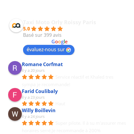
Taxi Moto Orly Roissy Paris
5.0
Basé sur 399 avis
powered by
G
o
o
g
l
e
évaluez-nous sur
Romane Corfmat
il y a 20 jours
Service réactif et Khaled tres 
sympa je recommande!
Farid Coulibaly
il y a 23 jours
Haut
Willy Boillevin
il y a 24 jours
Super pilote. Il à su m'assurer mes 
horaires serré.Je recommande à 200%