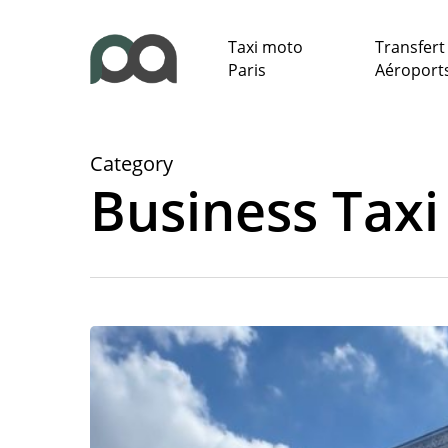
Skip
to
Taxi moto
Transfert
main
Paris
Aéroport
content
Category
Business Taxi
Moto
taxi
:
un
vrai