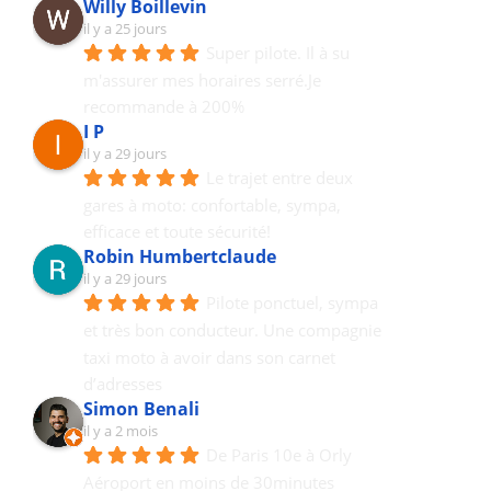
Willy Boillevin
il y a 25 jours
Super pilote. Il à su 
m'assurer mes horaires serré.Je 
recommande à 200%
I P
il y a 29 jours
Le trajet entre deux 
gares à moto: confortable, sympa, 
efficace et toute sécurité!
Robin Humbertclaude
il y a 29 jours
Pilote ponctuel, sympa 
et très bon conducteur. Une compagnie 
taxi moto à avoir dans son carnet 
d’adresses
Simon Benali
il y a 2 mois
De Paris 10e à Orly 
Aéroport en moins de 30minutes 