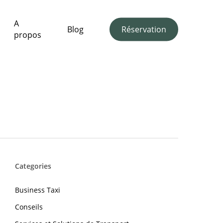
A
youtube
instagram
Blog
Réservation
propos
Categories
Business Taxi
Conseils