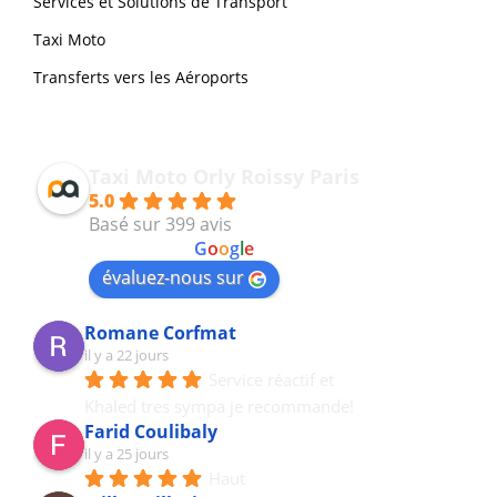
Services et Solutions de Transport
Taxi Moto
Transferts vers les Aéroports
Taxi Moto Orly Roissy Paris
5.0
Basé sur 399 avis
powered by
G
o
o
g
l
e
évaluez-nous sur
Romane Corfmat
il y a 22 jours
Service réactif et 
Khaled tres sympa je recommande!
Farid Coulibaly
il y a 25 jours
Haut