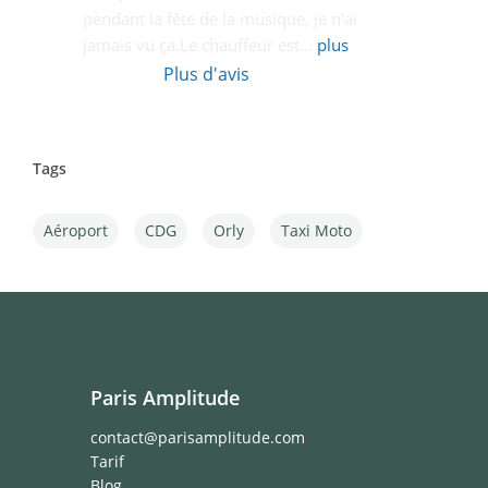
pendant la fête de la musique, je n’ai 
jamais vu ça.Le chauffeur est
... 
plus
Plus d'avis
Tags
Aéroport
CDG
Orly
Taxi Moto
Paris Amplitude
contact@parisamplitude.com
Tarif
Blog