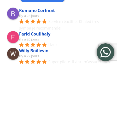
Romane Corfmat
il y a 23 jours
Service réactif et Khaled tres 
sympa je recommande!
Farid Coulibaly
il y a 26 jours
Haut
Willy Boillevin
il y a 27 jours
Super pilote. Il à su m'assurer mes 
horaires serré.Je recommande à 200%
I P
le mois dernier
Le trajet entre deux gares à moto: 
confortable, sympa, efficace et toute sécurité!
Robin Humbertclaude
le mois dernier
Pilote ponctuel, sympa et très bon 
conducteur. Une compagnie taxi moto à avoir 