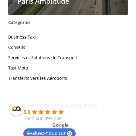
Paris Amplitude
Categories
Business Taxi
Conseils
Services et Solutions de Transport
Taxi Moto
Transferts vers les Aéroports
Taxi Moto Orly Roissy Paris
5.0
Basé sur 399 avis
powered by
G
o
o
g
l
e
évaluez-nous sur