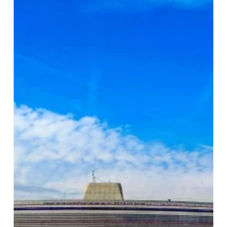
Moto
Paris
CDG
–
Le
Transfert
le
Plus
Rapide
avec
Paris
Amplitude