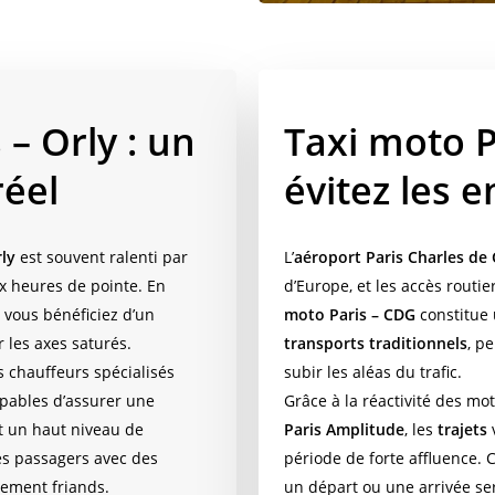
 – Orly : un
Taxi moto P
réel
évitez les 
rly
est souvent ralenti par
L’
aéroport Paris Charles de 
x heures de pointe. En
d’Europe, et les accès rout
, vous bénéficiez d’un
moto Paris – CDG
constitue 
r les axes saturés.
transports traditionnels
, p
s chauffeurs spécialisés
subir les aléas du trafic.
apables d’assurer une
Grâce à la réactivité des mot
t un haut niveau de
Paris Amplitude
, les
trajets
les passagers avec des
période de forte affluence. 
rement friands.
un départ ou une arrivée ser