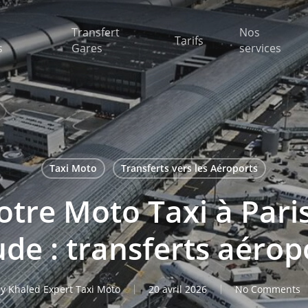
Transfert
Nos
Tarifs
s
Gares
services
Taxi Moto
Transferts vers les Aéroports
otre Moto Taxi à Paris
de : transferts aérop
y
Khaled Expert Taxi Moto
20 avril 2026
No Comments