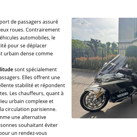
sport de passagers assuré
deux roues. Contrairement
véhicules automobiles, le
idité pour se déplacer
nt urbain dense comme
litude
sont spécialement
ssagers. Elles offrent une
llente stabilité et répondent
tes. Les chauffeurs, quant à
lieu urbain complexe et
a circulation parisienne.
mme une alternative
rsonnes souhaitant éviter
it pour un rendez-vous